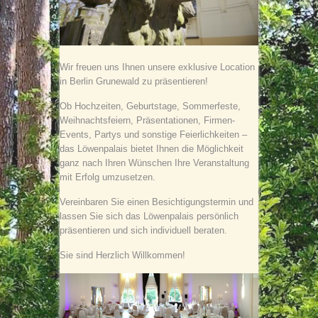
Wir freuen uns Ihnen unsere exklusive Location
in Berlin Grunewald zu präsentieren!
Ob Hochzeiten, Geburtstage, Sommerfeste,
Weihnachtsfeiern, Präsentationen, Firmen-
Events, Partys und sonstige Feierlichkeiten –
das Löwenpalais bietet Ihnen die Möglichkeit
ganz nach Ihren Wünschen Ihre Veranstaltung
mit Erfolg umzusetzen.
Vereinbaren Sie einen Besichtigungstermin und
lassen Sie sich das Löwenpalais persönlich
präsentieren und sich individuell beraten.
Sie sind Herzlich Willkommen!