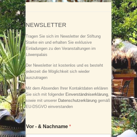
NEWSLETTER
Tragen Sie sich im Newsletter der Stiftung
Starke ein und erhalten Sie exklusive
Einladungen zu den Veranstaltungen im
Löwenpalais
Der Newsletter ist kostenlos und es besteht
jederzeit die Möglichkeit sich wieder
auszutragen
Mit dem Absenden Ihrer Kontaktdaten erklären
Sie sich mit folgender
Einverständniserklärung
,
sowie mit unserer
Datenschutzerklärung
gemäß
EU-DSGVO einverstanden
Vor - & Nachname
*