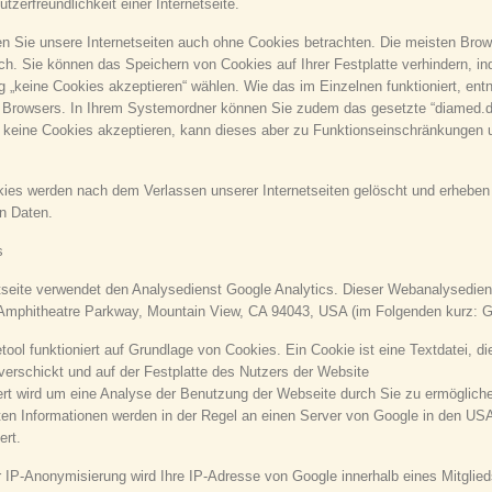
zerfreundlichkeit einer Internetseite.
en Sie unsere Internetseiten auch ohne Cookies betrachten. Die meisten Brow
h. Sie können das Speichern von Cookies auf Ihrer Festplatte verhindern, ind
g „keine Cookies akzeptieren“ wählen. Wie das im Einzelnen funktioniert, ent
s Browsers. In Ihrem Systemordner können Sie zudem das gesetzte “diamed.de
 keine Cookies akzeptieren, kann dieses aber zu Funktionseinschränkungen 
ies werden nach dem Verlassen unserer Internetseiten gelöscht und erheben
n Daten.
s
tseite verwendet den Analysedienst Google Analytics. Dieser Webanalysedien
 Amphitheatre Parkway, Mountain View, CA 94043, USA (im Folgenden kurz: Go
tool funktioniert auf Grundlage von Cookies. Ein Cookie ist eine Textdatei, 
e verschickt und auf der Festplatte des Nutzers der Website
rt wird um eine Analyse der Benutzung der Webseite durch Sie zu ermögliche
en Informationen werden in der Regel an einen Server von Google in den US
ert.
IP-Anonymisierung wird Ihre IP-Adresse von Google innerhalb eines Mitglie