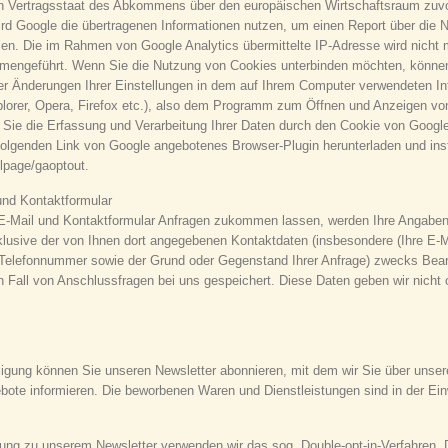
n Vertragsstaat des Abkommens über den europäischen Wirtschaftsraum zuvor
rd Google die übertragenen Informationen nutzen, um einen Report über die 
len. Die im Rahmen von Google Analytics übermittelte IP-Adresse wird nicht 
engeführt. Wenn Sie die Nutzung von Cookies unterbinden möchten, können
r Änderungen Ihrer Einstellungen in dem auf Ihrem Computer verwendeten Int
xplorer, Opera, Firefox etc.), also dem Programm zum Öffnen und Anzeigen von
 Sie die Erfassung und Verarbeitung Ihrer Daten durch den Cookie von Googl
folgenden Link von Google angebotenes Browser-Plugin herunterladen und inst
lpage/gaoptout.
und Kontaktformular
E-Mail und Kontaktformular Anfragen zukommen lassen, werden Ihre Angabe
klusive der von Ihnen dort angegebenen Kontaktdaten (insbesondere (Ihre E-M
 Telefonnummer sowie der Grund oder Gegenstand Ihrer Anfrage) zwecks Bear
n Fall von Anschlussfragen bei uns gespeichert. Diese Daten geben wir nicht 
illigung können Sie unseren Newsletter abonnieren, mit dem wir Sie über unser
bote informieren. Die beworbenen Waren und Dienstleistungen sind in der Ein
ung zu unserem Newsletter verwenden wir das sog. Double-opt-in-Verfahren. D