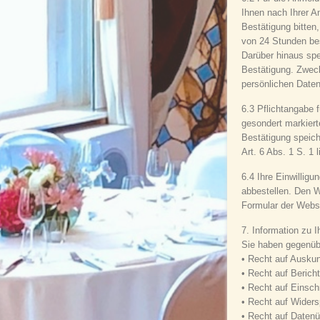
Ihnen nach Ihrer A
Bestätigung bitten
von 24 Stunden bes
Darüber hinaus spe
Bestätigung. Zweck
persönlichen Daten
6.3 Pflichtangabe 
gesondert markiert
Bestätigung speic
Art. 6 Abs. 1 S. 1 
6.4 Ihre Einwillig
abbestellen. Den Wi
Formular der Websi
7. Information zu 
Sie haben gegenübe
• Recht auf Auskun
• Recht auf Berich
• Recht auf Einsch
• Recht auf Widers
• Recht auf Datenü