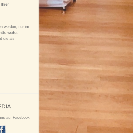
Ihrer
en werden, nur im
tte weiter.
d die als
EDIA
uns auf Facebook