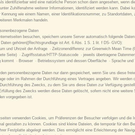
ls identifizierbar wird eine natürliche Person schon dann angesehen, wenn die
 unter Zuhilfenahme weiterer Informationen, identifiziert werden kann. Dabei 
 Kennung wie einem Namen, einer Identifikationsnummer, zu Standortdaten, z
eiteren Merkmalen handeln.
ersonenbezogene Daten
nternetseiten besuchen, speichern unsere Server automatisch folgende Date
aten gehören((Rechtsgrundlage ist Art. 6 Abs. 1 S. 1 lit. f DS- GVO):
um und Uhrzeit der Anfrage · Zeitzonendifferenz zur Greenwich Mean Time (G
ete Seite) · Zugriffsstatus/HTTP-Statuscode · jeweils übertragene Datenme
ng kommt · Browser · Betriebssystem und dessen Oberfläche · Sprache und 
den personenbezogene Daten nur dann gespeichert, wenn Sie uns diese freiwil
age oder im Rahmen der Durchführung eines Vertrages angeben. Wir werden 
 Durchführung des Zwecks, zu dem Sie uns diese Daten zur Verfügung gestell
Erfüllung des Zwecks werden diese Daten gelöscht, sofern nicht eine weitere
en vorgegeben ist.
tseiten verwenden Cookies, um Präferenzen der Besucher verfolgen und die In
al gestalten zu können. Cookies sind kleine Dateien, die temporär für den B
Ihrer Festplatte abgelegt werden. Dies ermöglicht eine Erleichterung der Navig