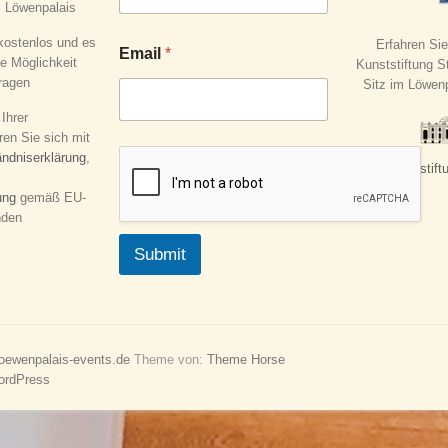
m Löwenpalais
 kostenlos und es
Erfahren Sie
Email
*
ie Möglichkeit
Kunststiftung St
ragen
Sitz im Löwen
Ihrer
ren Sie sich mit
ändniserklärung
,
www.stift
ung
gemäß EU-
nden
Submit
loewenpalais-events.de
Theme von:
Theme Horse
ordPress