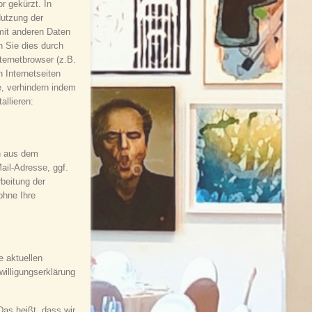
 gekürzt. In
Nutzung der
mit anderen Daten
 Sie dies durch
ernetbrowser (z.B.
 Internetseiten
e, verhindern indem
allieren:
n aus dem
ail-Adresse, ggf.
beitung der
ohne Ihre
e aktuellen
willigungserklärung
as heißt, dass wir