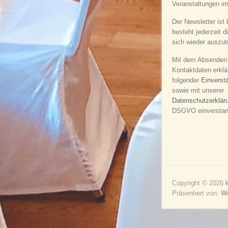
Veranstaltungen i
Der Newsletter ist
besteht jederzeit d
sich wieder auszut
Mit dem Absenden 
Kontaktdaten erklä
folgender
Einverst
sowie mit unserer
Datenschutzerklär
DSGVO einversta
Copyright © 2026
Präsentiert von:
W