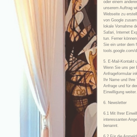
oder einem andere
unserem Auftrag wi
Webseite zu erstel
von Google zusamm
lokale Vornahme de
Safari, Internet E
tun. Ferner können
Sie ein unter dem 
tools.google.com/d
5. E-Mail-Kontakt 
Wenn Sie uns per 
Anfrageformular in
Ihr Name und Ihre
Anfrage und für de
Einwilligung weiter.
6. Newsletter
6.1 Mit Ihrer Einw
interessanten Ange
benannt.
6.2 Für die Anmeld