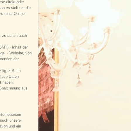
se direkt oder
kann es sich um die
u einer Online-
n, zu denen auch
MT) · Inhalt der
nge · Website, von
Version der
lig, z.B. im
diese Daten
t haben,
 Speicherung aus
ternetseiten
esuch unserer
ation und ein