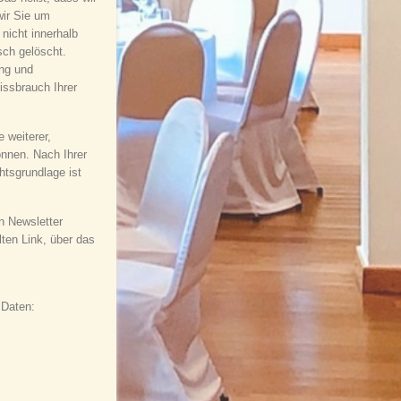
wir Sie um
nicht innerhalb
sch gelöscht.
ung und
issbrauch Ihrer
 weiterer,
önnen. Nach Ihrer
tsgrundlage ist
n Newsletter
lten Link, über das
 Daten: